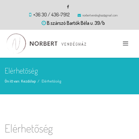
+36 30 / 436-7912
norbertvendeghaz@gmail.com
B.szárszó Bartók Béla u. 39/b
Elérhetőség
Ön itt van:
Kezdőlap
Elérhetőség
Elérhetőség