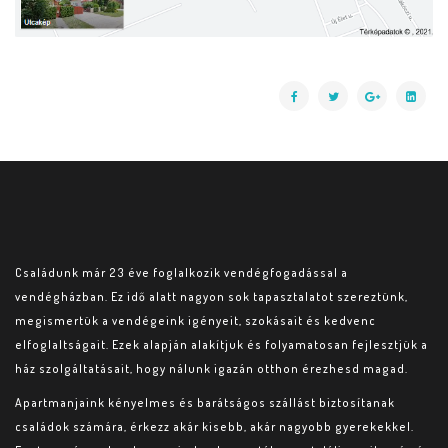
Családunk már 23 éve foglalkozik vendégfogadással a
vendégházban. Ez idő alatt nagyon sok tapasztalatot szereztünk,
megismertük a vendégeink igényeit, szokásait és kedvenc
elfoglaltságait. Ezek alapján alakítjuk és folyamatosan fejlesztjük a
ház szolgáltatásait, hogy nálunk igazán otthon érezhesd magad.
Apartmanjaink kényelmes és barátságos szállást biztosítanak
családok számára, érkezz akár kisebb, akár nagyobb gyerekekkel.