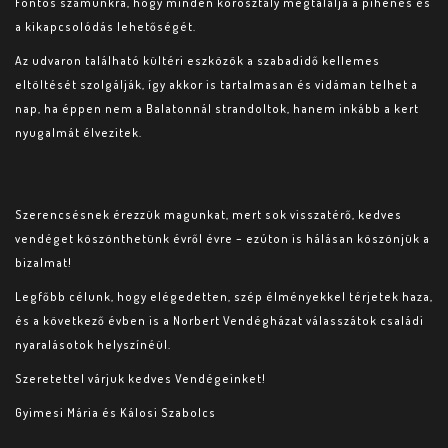
Fontos számunkra, hogy minden korosztály megtalálja a pihenés és
a kikapcsolódás lehetőségét.
Az udvaron található kültéri eszközök a szabadidő kellemes
eltöltését szolgálják, így akkor is tartalmasan és vidáman telhet a
nap, ha éppen nem a Balatonnál strandoltok, hanem inkább a kert
nyugalmát élvezitek.
Szerencsésnek érezzük magunkat, mert sok visszatérő, kedves
vendéget köszönthetünk évről évre – ezúton is hálásan köszönjük a
bizalmat!
Legfőbb célunk, hogy elégedetten, szép élményekkel térjetek haza,
és a következő évben is a Norbert Vendégházat válasszátok családi
nyaralásotok helyszínéül.
Szeretettel várjuk kedves Vendégeinket!
Gyimesi Mária és Kálosi Szabolcs